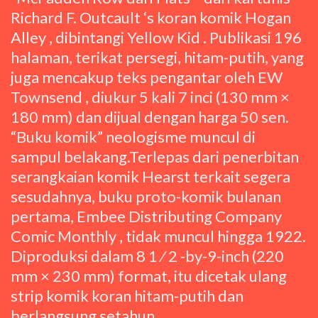
Richard F. Outcault ‘s koran komik Hogan
Alley , dibintangi Yellow Kid . Publikasi 196
halaman, terikat persegi, hitam-putih, yang
juga mencakup teks pengantar oleh EW
Townsend , diukur 5 kali 7 inci (130 mm ×
180 mm) dan dijual dengan harga 50 sen.
“Buku komik” neologisme muncul di
sampul belakang.Terlepas dari penerbitan
serangkaian komik Hearst terkait segera
sesudahnya, buku proto-komik bulanan
pertama, Embee Distributing Company
Comic Monthly , tidak muncul hingga 1922.
Diproduksi dalam 8 1 ⁄ 2 -by-9-inch (220
mm × 230 mm) format, itu dicetak ulang
strip komik koran hitam-putih dan
berlangsung setahun.