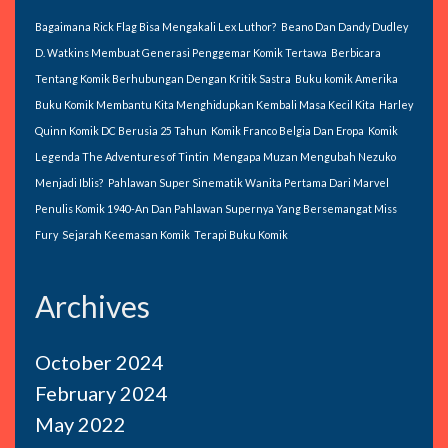
Bagaimana Rick Flag Bisa Mengakali Lex Luthor?
Beano Dan Dandy Dudley
D. Watkins Membuat Generasi Penggemar Komik Tertawa
Berbicara
Tentang Komik Berhubungan Dengan Kritik Sastra
Buku komik Amerika
Buku Komik Membantu Kita Menghidupkan Kembali Masa Kecil Kita
Harley
Quinn Komik DC Berusia 25 Tahun
Komik Franco Belgia Dan Eropa
Komik
Legenda The Adventures of Tintin
Mengapa Muzan Mengubah Nezuko
Menjadi Iblis?
Pahlawan Super Sinematik Wanita Pertama Dari Marvel
Penulis Komik 1940-An Dan Pahlawan Supernya Yang Bersemangat Miss
Fury
Sejarah Keemasan Komik
Terapi Buku Komik
Archives
October 2024
February 2024
May 2022