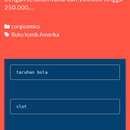
250.000.…
Categories
corgicomics
Tags
Buku komik Amerika
taruhan bola
slot