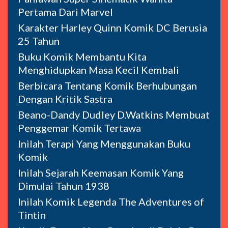
Pertama Dari Marvel
Karakter Harley Quinn Komik DC Berusia
25 Tahun
Buku Komik Membantu Kita
Menghidupkan Masa Kecil Kembali
Berbicara Tentang Komik Berhubungan
Dengan Kritik Sastra
Beano-Dandy Dudley D.Watkins Membuat
Penggemar Komik Tertawa
Inilah Terapi Yang Menggunakan Buku
Komik
Inilah Sejarah Keemasan Komik Yang
Dimulai Tahun 1938
Inilah Komik Legenda The Adventures of
Tintin