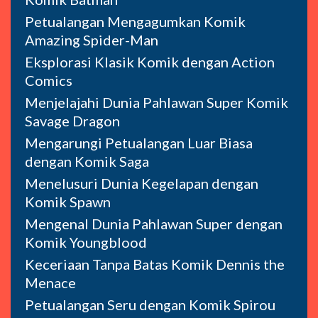
Petualangan Mengagumkan Komik
Amazing Spider-Man
Eksplorasi Klasik Komik dengan Action
Comics
Menjelajahi Dunia Pahlawan Super Komik
Savage Dragon
Mengarungi Petualangan Luar Biasa
dengan Komik Saga
Menelusuri Dunia Kegelapan dengan
Komik Spawn
Mengenal Dunia Pahlawan Super dengan
Komik Youngblood
Keceriaan Tanpa Batas Komik Dennis the
Menace
Petualangan Seru dengan Komik Spirou