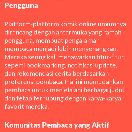
Pengguna
Platform-platform komik online umumnya
dirancang dengan antarmuka yang ramah
pengguna, membuat pengalaman
membaca menjadi lebih menyenangkan.
Mereka sering kali menawarkan fitur-fitur
seperti bookmarking, notifikasi update,
dan rekomendasi cerita berdasarkan
preferensi pembaca. Hal ini memudahkan
pembaca untuk menjelajahi berbagai judul
dan tetap terhubung dengan karya-karya
favorit mereka.
Komunitas Pembaca yang Aktif