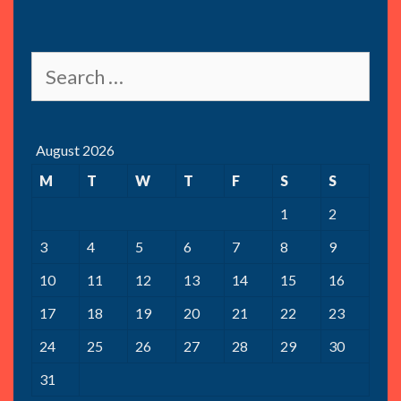
Search
for:
August 2026
M
T
W
T
F
S
S
1
2
3
4
5
6
7
8
9
10
11
12
13
14
15
16
17
18
19
20
21
22
23
24
25
26
27
28
29
30
31