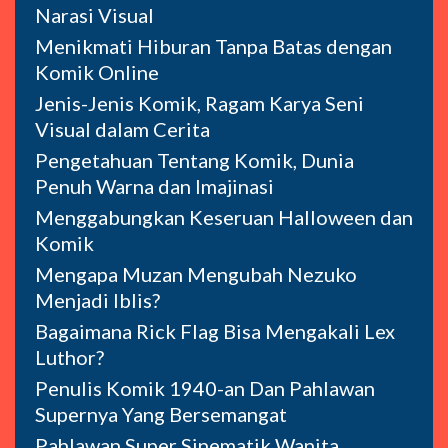
Narasi Visual
Menikmati Hiburan Tanpa Batas dengan
Komik Online
Jenis-Jenis Komik, Ragam Karya Seni
Visual dalam Cerita
Pengetahuan Tentang Komik, Dunia
Penuh Warna dan Imajinasi
Menggabungkan Keseruan Halloween dan
Komik
Mengapa Muzan Mengubah Nezuko
Menjadi Iblis?
Bagaimana Rick Flag Bisa Mengakali Lex
Luthor?
Penulis Komik 1940-an Dan Pahlawan
Supernya Yang Bersemangat
Pahlawan Super Sinematik Wanita