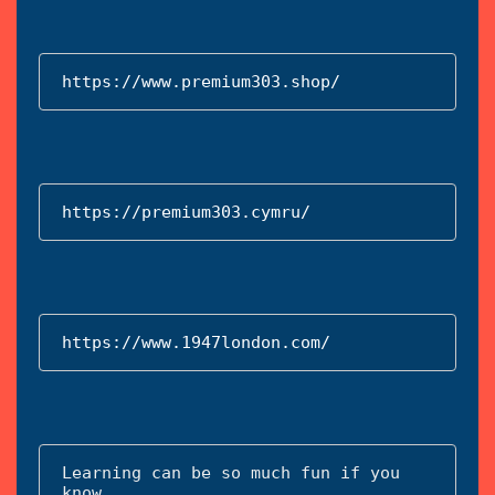
https://www.premium303.shop/
https://premium303.cymru/
https://www.1947london.com/
Learning can be so much fun if you 
know 