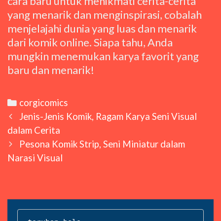
cara baru untuk menikmati cerita-cerita
yang menarik dan menginspirasi, cobalah
menjelajahi dunia yang luas dan menarik
dari komik online. Siapa tahu, Anda
mungkin menemukan karya favorit yang
baru dan menarik!
Categories
corgicomics
Post
Jenis-Jenis Komik, Ragam Karya Seni Visual
navigation
dalam Cerita
Pesona Komik Strip, Seni Miniatur dalam
Narasi Visual