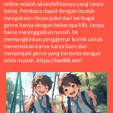
online adalah aksesibilitasnya yang tanpa
batas. Pembaca dapat dengan mudah
mengakses ribuan judul dari berbagai
genre hanya dengan beberapa klik, tanpa
harus meninggalkan rumah. Ini
memungkinkan penggemar komik untuk
menemukan karya-karya baru dan
menjelajahi genre yang berbeda dengan
lebih mudah.
https://hari88.net/