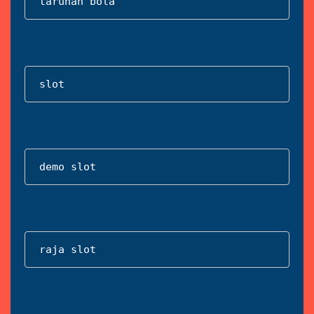
taruhan bola
slot
demo slot
raja slot