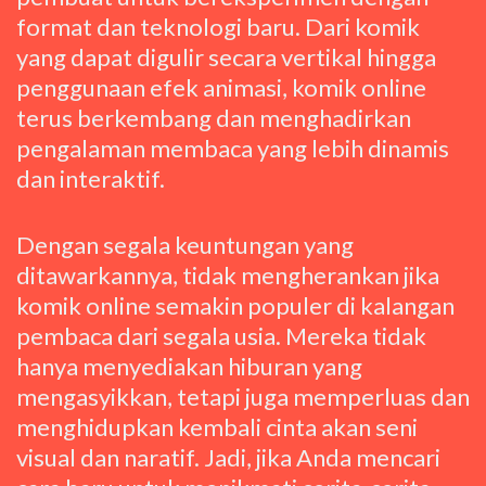
format dan teknologi baru. Dari komik
yang dapat digulir secara vertikal hingga
penggunaan efek animasi, komik online
terus berkembang dan menghadirkan
pengalaman membaca yang lebih dinamis
dan interaktif.
Dengan segala keuntungan yang
ditawarkannya, tidak mengherankan jika
komik online semakin populer di kalangan
pembaca dari segala usia. Mereka tidak
hanya menyediakan hiburan yang
mengasyikkan, tetapi juga memperluas dan
menghidupkan kembali cinta akan seni
visual dan naratif. Jadi, jika Anda mencari