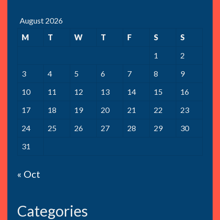
August 2026
M
T
W
T
F
S
S
1
2
3
4
5
6
7
8
9
10
11
12
13
14
15
16
17
18
19
20
21
22
23
24
25
26
27
28
29
30
31
« Oct
Categories