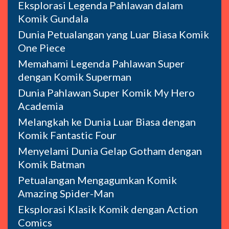
Eksplorasi Legenda Pahlawan dalam
Komik Gundala
Dunia Petualangan yang Luar Biasa Komik
One Piece
Memahami Legenda Pahlawan Super
dengan Komik Superman
Dunia Pahlawan Super Komik My Hero
Academia
Melangkah ke Dunia Luar Biasa dengan
Komik Fantastic Four
Menyelami Dunia Gelap Gotham dengan
Komik Batman
Petualangan Mengagumkan Komik
Amazing Spider-Man
Eksplorasi Klasik Komik dengan Action
Comics