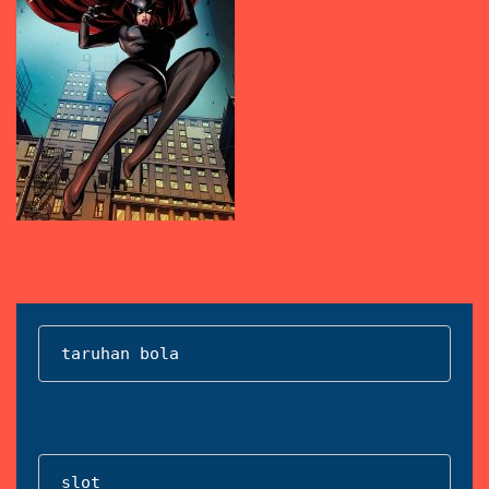
taruhan bola
slot