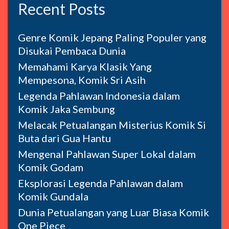
Recent Posts
Genre Komik Jepang Paling Populer yang
Disukai Pembaca Dunia
Memahami Karya Klasik Yang
Mempesona, Komik Sri Asih
Legenda Pahlawan Indonesia dalam
Komik Jaka Sembung
Melacak Petualangan Misterius Komik Si
Buta dari Gua Hantu
Mengenal Pahlawan Super Lokal dalam
Komik Godam
Eksplorasi Legenda Pahlawan dalam
Komik Gundala
Dunia Petualangan yang Luar Biasa Komik
One Piece