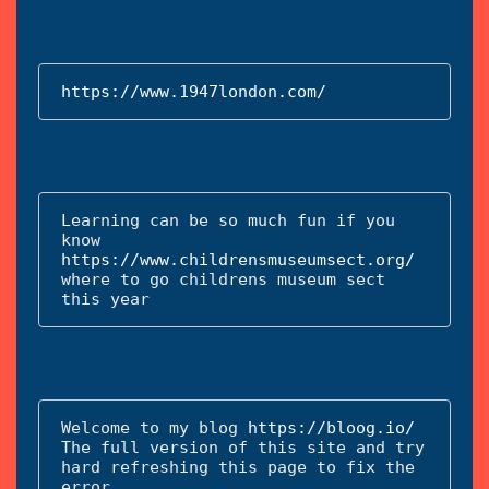
https://www.1947london.com/
Learning can be so much fun if you 
know 
https://www.childrensmuseumsect.org/
where to go childrens museum sect 
this year
Welcome to my blog 
https://bloog.io/
The full version of this site and try 
hard refreshing this page to fix the 
error.