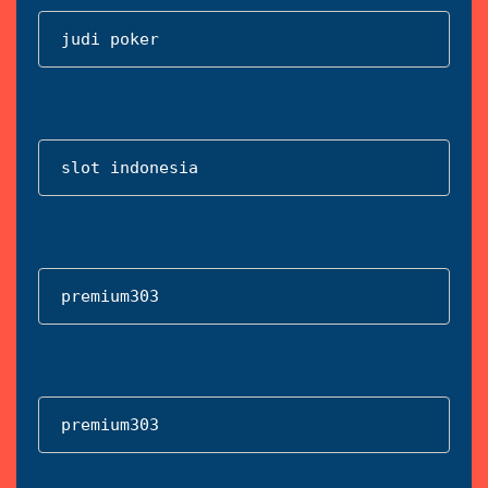
judi poker
slot indonesia
premium303
premium303