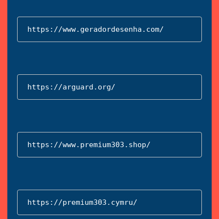
https://www.geradordesenha.com/
https://arguard.org/
https://www.premium303.shop/
https://premium303.cymru/