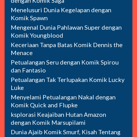
dengan Komik Saga
Menelusuri Dunia Kegelapan dengan
Komik Spawn
Mengenal Dunia Pahlawan Super dengan
Komik Youngblood
Keceriaan Tanpa Batas Komik Dennis the
Menace
Petualangan Seru dengan Komik Spirou
dan Fantasio
Petualangan Tak Terlupakan Komik Lucky
Luke
Menyelami Petualangan Nakal dengan
Komik Quick and Flupke
ksplorasi Keajaiban Hutan Amazon
dengan Komik Marsupilami
Dunia Ajaib Komik Smurf, Kisah Tentang