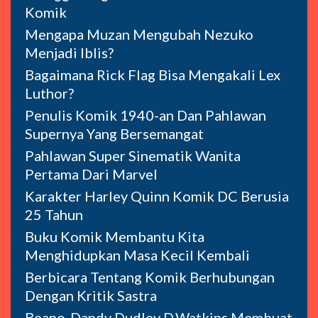
Komik
Mengapa Muzan Mengubah Nezuko
Menjadi Iblis?
Bagaimana Rick Flag Bisa Mengakali Lex
Luthor?
Penulis Komik 1940-an Dan Pahlawan
Supernya Yang Bersemangat
Pahlawan Super Sinematik Wanita
Pertama Dari Marvel
Karakter Harley Quinn Komik DC Berusia
25 Tahun
Buku Komik Membantu Kita
Menghidupkan Masa Kecil Kembali
Berbicara Tentang Komik Berhubungan
Dengan Kritik Sastra
Beano-Dandy Dudley D.Watkins Membuat