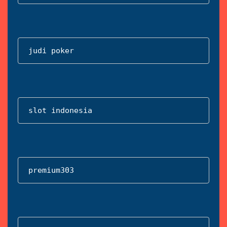
judi poker
slot indonesia
premium303