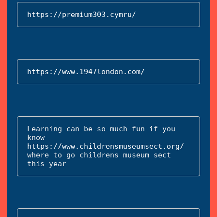
https://premium303.cymru/
https://www.1947london.com/
Learning can be so much fun if you 
know 
https://www.childrensmuseumsect.org/
where to go childrens museum sect 
this year