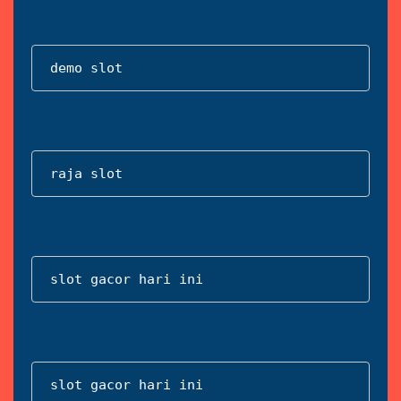
demo slot
raja slot
slot gacor hari ini
slot gacor hari ini