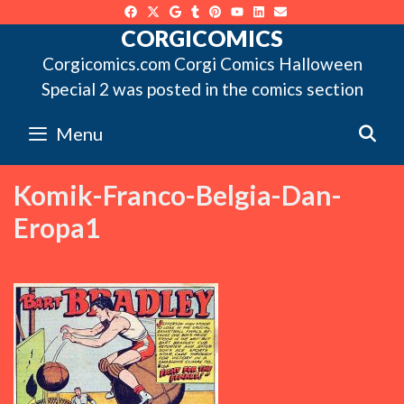
Skip
to
CORGICOMICS
content
Corgicomics.com Corgi Comics Halloween
Special 2 was posted in the comics section
Menu
S
Komik-Franco-Belgia-Dan-
Eropa1