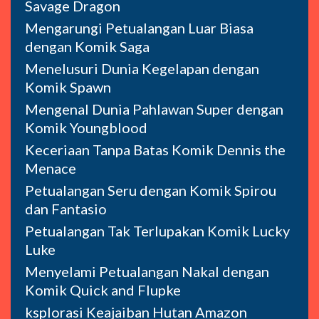
Savage Dragon
Mengarungi Petualangan Luar Biasa
dengan Komik Saga
Menelusuri Dunia Kegelapan dengan
Komik Spawn
Mengenal Dunia Pahlawan Super dengan
Komik Youngblood
Keceriaan Tanpa Batas Komik Dennis the
Menace
Petualangan Seru dengan Komik Spirou
dan Fantasio
Petualangan Tak Terlupakan Komik Lucky
Luke
Menyelami Petualangan Nakal dengan
Komik Quick and Flupke
ksplorasi Keajaiban Hutan Amazon