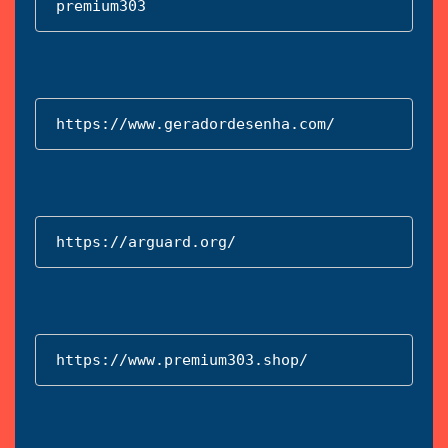
premium303
https://www.geradordesenha.com/
https://arguard.org/
https://www.premium303.shop/