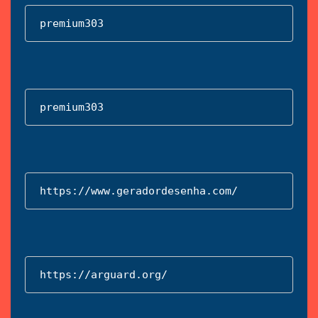
premium303
premium303
https://www.geradordesenha.com/
https://arguard.org/