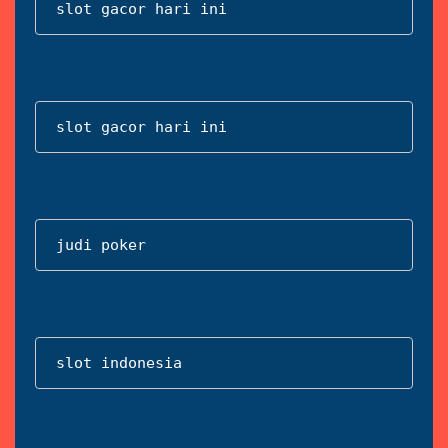
slot gacor hari ini
slot gacor hari ini
judi poker
slot indonesia