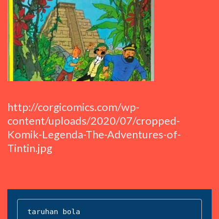
http://corgicomics.com/wp-
content/uploads/2020/07/cropped-
Komik-Legenda-The-Adventures-of-
Tintin.jpg
taruhan bola