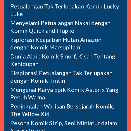
Petualangan Tak Terlupakan Komik Lucky
Luke
Menyelami Petualangan Nakal dengan
Komik Quick and Flupke
ksplorasi Keajaiban Hutan Amazon
dengan Komik Marsupilami
Dunia Ajaib Komik Smurf, Kisah Tentang
Kehidupan
Eksplorasi Petualangan Tak Terlupakan
dengan Komik Tintin
Mengenal Karya Epik Komik Asterix Yang
Penuh Warna
Peninggalan Warisan Bersejarah Komik,
The Yellow Kid
Pesona Komik Strip, Seni Miniatur dalam
Narasi Visual