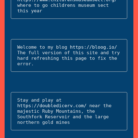
where to go childrens museum sect 
this year
Welcome to my blog 
https://bloog.io/
The full version of this site and try 
hard refreshing this page to fix the 
error.
Stay and play at 
https://doubledicerv.com/
 near the 
majestic Ruby Mountains, the 
Southfork Reservoir and the large 
northern gold mines