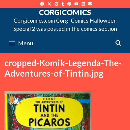
Skip
to
CORGICOMICS
content
Corgicomics.com Corgi Comics Halloween
Special 2 was posted in the comics section
Menu
S
cropped-Komik-Legenda-The-
Adventures-of-Tintin.jpg