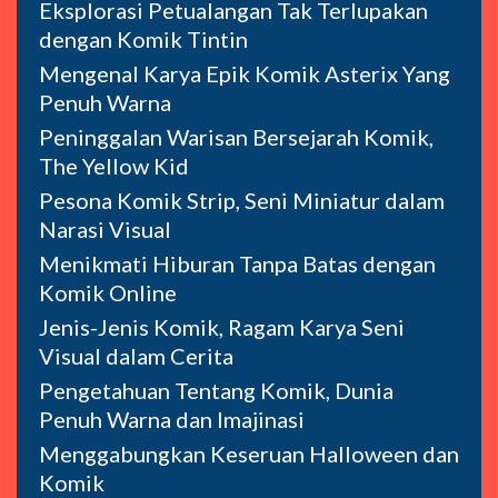
Eksplorasi Petualangan Tak Terlupakan
dengan Komik Tintin
Mengenal Karya Epik Komik Asterix Yang
Penuh Warna
Peninggalan Warisan Bersejarah Komik,
The Yellow Kid
Pesona Komik Strip, Seni Miniatur dalam
Narasi Visual
Menikmati Hiburan Tanpa Batas dengan
Komik Online
Jenis-Jenis Komik, Ragam Karya Seni
Visual dalam Cerita
Pengetahuan Tentang Komik, Dunia
Penuh Warna dan Imajinasi
Menggabungkan Keseruan Halloween dan
Komik