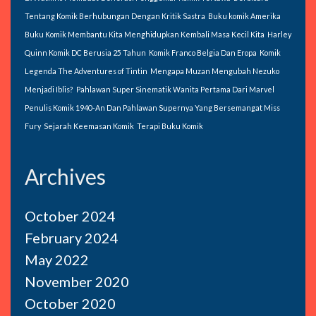
Tentang Komik Berhubungan Dengan Kritik Sastra
Buku komik Amerika
Buku Komik Membantu Kita Menghidupkan Kembali Masa Kecil Kita
Harley
Quinn Komik DC Berusia 25 Tahun
Komik Franco Belgia Dan Eropa
Komik
Legenda The Adventures of Tintin
Mengapa Muzan Mengubah Nezuko
Menjadi Iblis?
Pahlawan Super Sinematik Wanita Pertama Dari Marvel
Penulis Komik 1940-An Dan Pahlawan Supernya Yang Bersemangat Miss
Fury
Sejarah Keemasan Komik
Terapi Buku Komik
Archives
October 2024
February 2024
May 2022
November 2020
October 2020