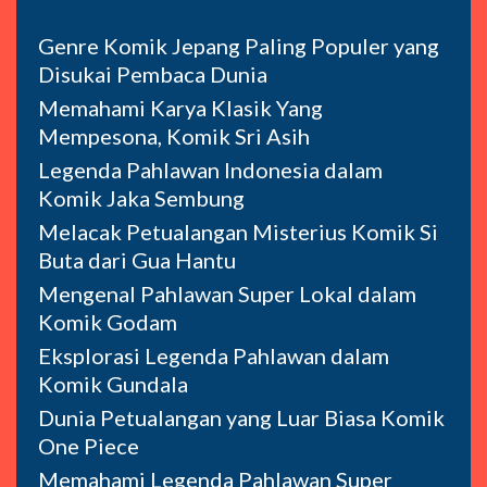
Genre Komik Jepang Paling Populer yang
Disukai Pembaca Dunia
Memahami Karya Klasik Yang
Mempesona, Komik Sri Asih
Legenda Pahlawan Indonesia dalam
Komik Jaka Sembung
Melacak Petualangan Misterius Komik Si
Buta dari Gua Hantu
Mengenal Pahlawan Super Lokal dalam
Komik Godam
Eksplorasi Legenda Pahlawan dalam
Komik Gundala
Dunia Petualangan yang Luar Biasa Komik
One Piece
Memahami Legenda Pahlawan Super