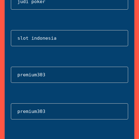
judi poker
slot indonesia
premium303
premium303