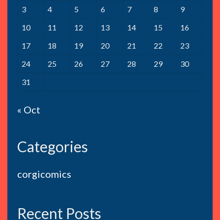
3
4
5
6
7
8
9
10
11
12
13
14
15
16
17
18
19
20
21
22
23
24
25
26
27
28
29
30
31
« Oct
Categories
corgicomics
Recent Posts