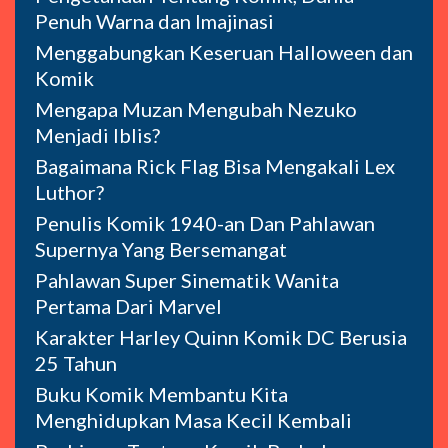
Penuh Warna dan Imajinasi
Menggabungkan Keseruan Halloween dan
Komik
Mengapa Muzan Mengubah Nezuko
Menjadi Iblis?
Bagaimana Rick Flag Bisa Mengakali Lex
Luthor?
Penulis Komik 1940-an Dan Pahlawan
Supernya Yang Bersemangat
Pahlawan Super Sinematik Wanita
Pertama Dari Marvel
Karakter Harley Quinn Komik DC Berusia
25 Tahun
Buku Komik Membantu Kita
Menghidupkan Masa Kecil Kembali