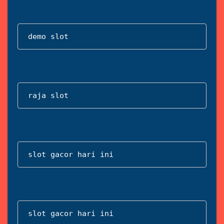
demo slot
raja slot
slot gacor hari ini
slot gacor hari ini