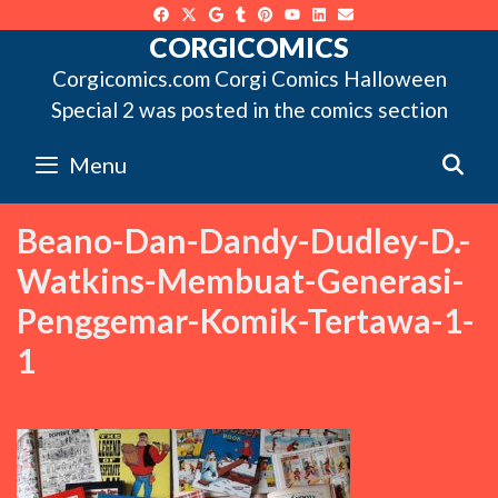
Skip
to
CORGICOMICS
content
Corgicomics.com Corgi Comics Halloween
Special 2 was posted in the comics section
Menu
S
Beano-Dan-Dandy-Dudley-D.-
Watkins-Membuat-Generasi-
Penggemar-Komik-Tertawa-1-
1