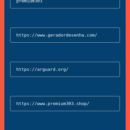
premium303
https://www.geradordesenha.com/
https://arguard.org/
https://www.premium303.shop/