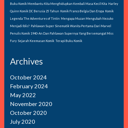
Buku Komik Membantu Kita Menghidupkan Kembali Masa Kecil Kita
Harley
Quinn Komik DC Berusia 25 Tahun
Komik Franco Belgia Dan Eropa
Komik
Legenda The Adventures of Tintin
Mengapa Muzan Mengubah Nezuko
Menjadi Iblis?
Pahlawan Super Sinematik Wanita Pertama Dari Marvel
Penulis Komik 1940-An Dan Pahlawan Supernya Yang Bersemangat Miss
Fury
Sejarah Keemasan Komik
Terapi Buku Komik
Archives
October 2024
February 2024
May 2022
November 2020
October 2020
July 2020