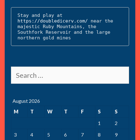
Stay and play at 
https://doubledicerv.com/
 near the 
majestic Ruby Mountains, the 
Southfork Reservoir and the large 
northern gold mines
Search
for:
August 2026
M
T
W
T
F
S
S
1
2
3
4
5
6
7
8
9