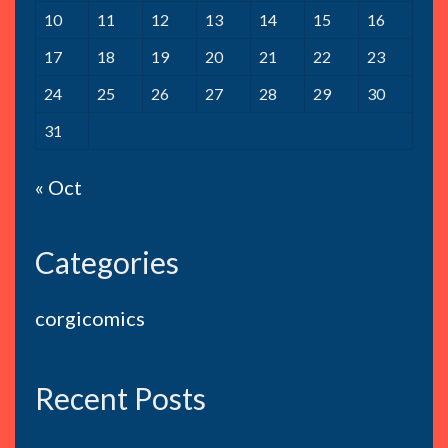
10
11
12
13
14
15
16
17
18
19
20
21
22
23
24
25
26
27
28
29
30
31
« Oct
Categories
corgicomics
Recent Posts