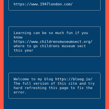
https://www.1947london.com/
Learning can be so much fun if you 
know 
https://www.childrensmuseumsect.org/
where to go childrens museum sect 
this year
Welcome to my blog 
https://bloog.io/
The full version of this site and try 
hard refreshing this page to fix the 
error.